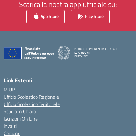
Scarica la nostra app ufficiale su:
App Store
Play Store
ISTITUTO COMPRENSIVO STATALE
D. A. AZUNI
BUDDUSO'
— Visita la pagina iniziale della scuola
Link Esterni
MIUR
Ufficio Scolastico Regionale
Ufficio Scolastico Territoriale
Scuola in Chiaro
Iscrizioni On Line
Invalsi
Comune