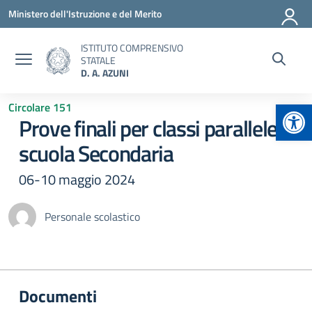
Vai ai contenuti
Vai al menu di navigazione
Vai al footer
Ministero dell'Istruzione e del Merito
ISTITUTO COMPRENSIVO
STATALE
D. A. AZUNI
Apr
Circolare 151
Prove finali per classi parallele
scuola Secondaria
06-10 maggio 2024
Personale scolastico
Documenti