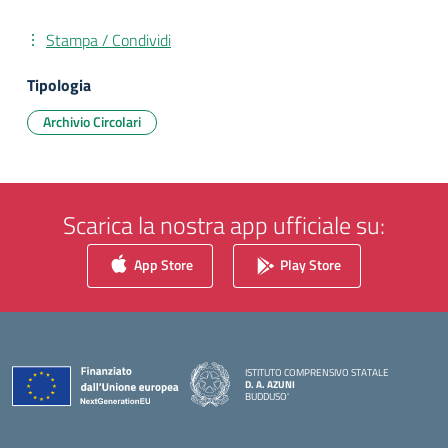
Stampa / Condividi
Tipologia
Archivio Circolari
Scarica la nostra app ufficiale su:
App Store
Play Store
ISTITUTO COMPRENSIVO STATALE
D. A. AZUNI
BUDDUSO'
— Visita la pagina iniziale della scuola