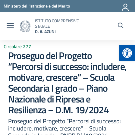
Vai ai contenuti
Vai al menu di navigazione
Vai al footer
Ministero dell'Istruzione e del Merito
ISTITUTO COMPRENSIVO
STATALE
D. A. AZUNI
Apr
Circolare 277
Proseguo del Progetto
“Percorsi di successo: includere,
motivare, crescere” – Scuola
Secondaria I grado – Piano
Nazionale di Ripresa e
Resilienza – D.M. 19/2024
Proseguo del Progetto “Percorsi di successo:
includere, motivare, crescere" – Scuola