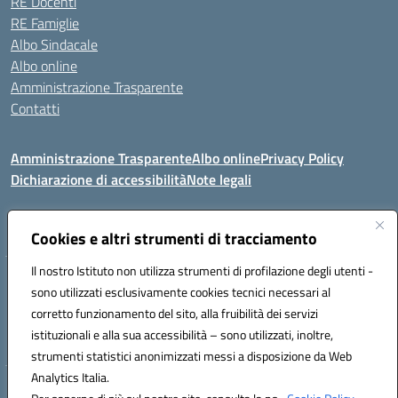
RE Docenti
RE Famiglie
Albo Sindacale
Albo online
Amministrazione Trasparente
Contatti
Amministrazione Trasparente
Albo online
Privacy Policy
Dichiarazione di accessibilità
Note legali
Seguici su:
Cookies e altri strumenti di tracciamento
Il nostro Istituto non utilizza strumenti di profilazione degli utenti -
VIA COMM.FUMU 07020 BUDDUSO' (SS)
sono utilizzati esclusivamente cookies tecnici necessari al
Codice fiscale: 81000450908 Codice meccanografico: SSIC80600X
corretto funzionamento del sito, alla fruibilità dei servizi
Telefono: 079714035 Fax: 079716128
istituzionali e alla sua accessibilità – sono utilizzati, inoltre,
Mail: SSIC80600X@istruzione.it PEC: SSIC80600X@pec.istruzione.it
strumenti statistici anonimizzati messi a disposizione da Web
Analytics Italia.
Hosting & Powered by 3D Solution S.r.l.