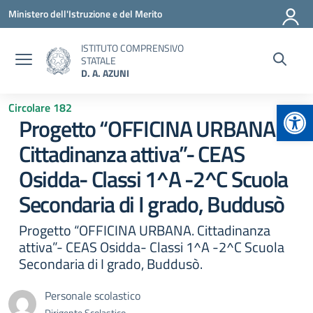
Vai ai contenuti
Vai al menu di navigazione
Vai al footer
Ministero dell'Istruzione e del Merito
ISTITUTO COMPRENSIVO
STATALE
D. A. AZUNI
Apr
Circolare 182
Progetto “OFFICINA URBANA.
Cittadinanza attiva”- CEAS
Osidda- Classi 1^A -2^C Scuola
Secondaria di I grado, Buddusò
Progetto “OFFICINA URBANA. Cittadinanza
attiva”- CEAS Osidda- Classi 1^A -2^C Scuola
Secondaria di I grado, Buddusò.
Personale scolastico
Dirigente Scolastico