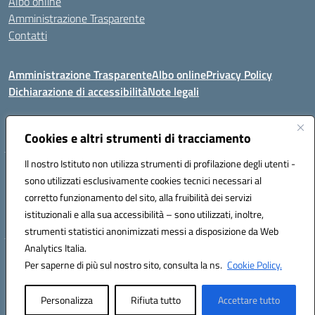
Albo online
Amministrazione Trasparente
Contatti
Amministrazione Trasparente
Albo online
Privacy Policy
Dichiarazione di accessibilità
Note legali
Seguici su:
Cookies e altri strumenti di tracciamento
Il nostro Istituto non utilizza strumenti di profilazione degli utenti -
VIA COMM.FUMU 07020 BUDDUSO' (SS)
sono utilizzati esclusivamente cookies tecnici necessari al
Codice fiscale: 81000450908 Codice meccanografico: SSIC80600X
corretto funzionamento del sito, alla fruibilità dei servizi
Telefono: 079714035 Fax: 079716128
istituzionali e alla sua accessibilità – sono utilizzati, inoltre,
Mail: SSIC80600X@istruzione.it PEC: SSIC80600X@pec.istruzione.it
strumenti statistici anonimizzati messi a disposizione da Web
Analytics Italia.
Hosting & Powered by 3D Solution S.r.l.
Per saperne di più sul nostro sito, consulta la ns.
Cookie Policy.
Concept & Design by Designers Italia
Personalizza
Rifiuta tutto
Accettare tutto