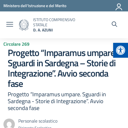
Vai ai contenuti
Vai al menu di navigazione
Vai al footer
Ministero dell'Istruzione e del Merito
ISTITUTO COMPRENSIVO
STATALE
D. A. AZUNI
Apr
Circolare 269
Progetto “Imparamus umpare.
Sguardi in Sardegna – Storie di
Integrazione”. Avvio seconda
fase
Progetto “Imparamus umpare. Sguardi in
Sardegna - Storie di Integrazione”. Avvio
seconda fase
Personale scolastico
Dirigente Scolastico