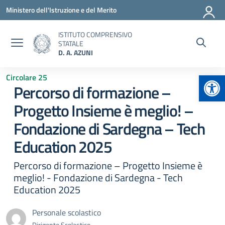
Vai ai contenuti
Vai al menu di navigazione
Vai al footer
Ministero dell'Istruzione e del Merito
ISTITUTO COMPRENSIVO
STATALE
D. A. AZUNI
Apr
Circolare 25
Percorso di formazione –
Progetto Insieme è meglio! –
Fondazione di Sardegna – Tech
Education 2025
Percorso di formazione – Progetto Insieme è
meglio! - Fondazione di Sardegna - Tech
Education 2025
Personale scolastico
Dirigente Scolastico