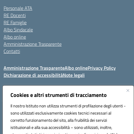
Personale ATA
RE Docenti
RE Famiglie
Albo Sindacale
Albo online
Amministrazione Trasparente
Contatti
Amministrazione Trasparente
Albo online
Privacy Policy
Dichiarazione di accessibilità
Note legali
Seguici su:
Cookies e altri strumenti di tracciamento
Il nostro Istituto non utilizza strumenti di profilazione degli utenti -
VIA COMM.FUMU 07020 BUDDUSO' (SS)
sono utilizzati esclusivamente cookies tecnici necessari al
Codice fiscale: 81000450908 Codice meccanografico: SSIC80600X
corretto funzionamento del sito, alla fruibilità dei servizi
Telefono: 079714035 Fax: 079716128
istituzionali e alla sua accessibilità – sono utilizzati, inoltre,
Mail: SSIC80600X@istruzione.it PEC: SSIC80600X@pec.istruzione.it