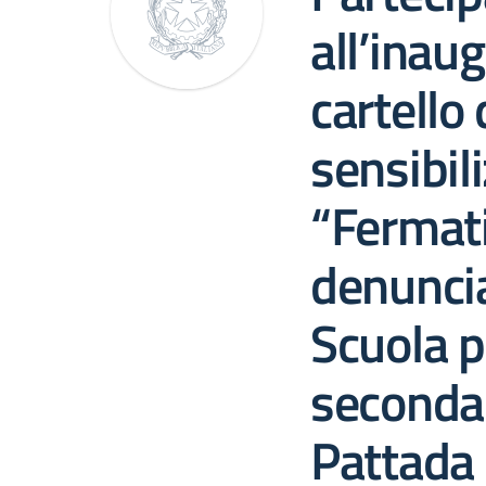
all’inau
cartello 
sensibil
“Fermati
denunci
Scuola p
secondar
Pattada