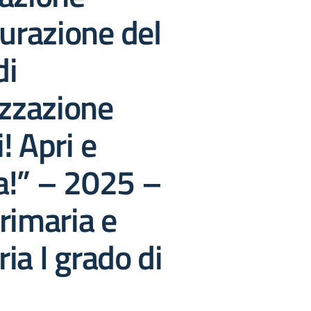
gurazione del
di
izzazione
! Apri e
a!” – 2025 –
rimaria e
ia I grado di