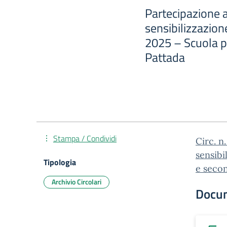
Partecipazione a
sensibilizzazion
2025 – Scuola pr
Pattada
Stampa / Condividi
Circ. n
sensibi
Tipologia
e secon
Archivio Circolari
Docu