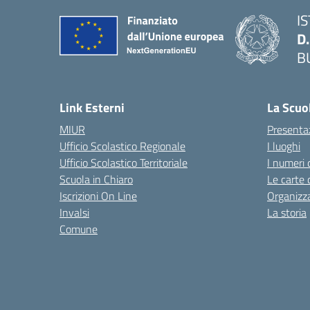
I
D
B
— 
Link Esterni
La Scuo
MIUR
Presenta
Ufficio Scolastico Regionale
I luoghi
Ufficio Scolastico Territoriale
I numeri 
Scuola in Chiaro
Le carte 
Iscrizioni On Line
Organizz
Invalsi
La storia
Comune