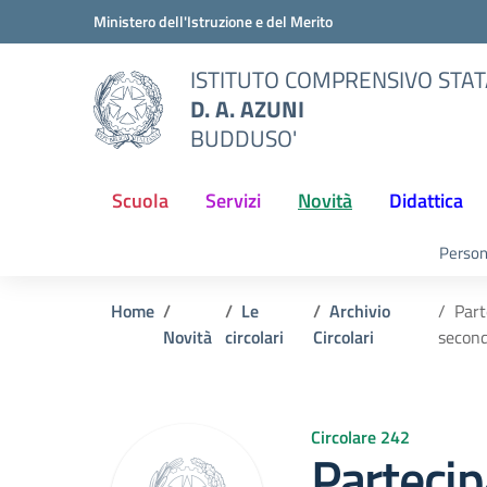
Vai ai contenuti
Vai al menu di navigazione
Vai al footer
Ministero dell'Istruzione e del Merito
ISTITUTO COMPRENSIVO STA
D. A. AZUNI
BUDDUSO'
Scuola
Servizi
Novità
Didattica
Person
Home
Le
Archivio
Part
Novità
circolari
Circolari
second
Circolare 242
Parteci