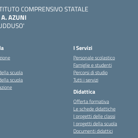
STITUTO COMPRENSIVO STATALE
. A. AZUNI
UDDUSO'
Visita la pagina iniziale della scuola
la
I Servizi
zione
Personale scolastico
Famiglie e studenti
della scuola
Percorsi di studio
della scuola
Tutti i servizi
azione
Didattica
Offerta formativa
Le schede didattiche
I progetti delle classi
I progetti della scuola
Documenti didattici