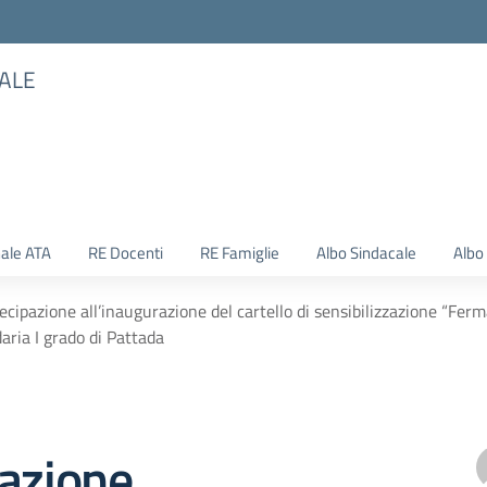
TALE
ale ATA
RE Docenti
RE Famiglie
Albo Sindacale
Albo
ecipazione all’inaugurazione del cartello di sensibilizzazione “Fer
aria I grado di Pattada
pazione