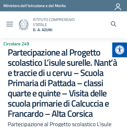
Vai ai contenuti
Vai al menu di navigazione
Vai al footer
Ministero dell'Istruzione e del Merito
ISTITUTO COMPRENSIVO
STATALE
D. A. AZUNI
Apr
Circolare 249
Partecipazione al Progetto
scolastico L’isule surelle. Nant’à
e traccie di u cervu – Scuola
Primaria di Pattada – classi
quarte e quinte – Visita delle
scuola primarie di Calcuccia e
Francardo – Alta Corsica
Partecipazione al Progetto scolastico L’isule