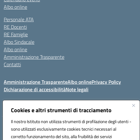
Albo online
Personale ATA
RE Docenti
RE Famiglie
Albo Sindacale
Albo online
Amministrazione Trasparente
Contatti
Amministrazione Trasparente
Albo online
Privacy Policy
Dichiarazione di accessibilità
Note legali
Seguici su:
Cookies e altri strumenti di tracciamento
Il nostro Istituto non utilizza strumenti di profilazione degli utenti -
VIA COMM.FUMU 07020 BUDDUSO' (SS)
sono utilizzati esclusivamente cookies tecnici necessari al
Codice fiscale: 81000450908 Codice meccanografico: SSIC80600X
corretto funzionamento del sito, alla fruibilità dei servizi
Telefono: 079714035 Fax: 079716128