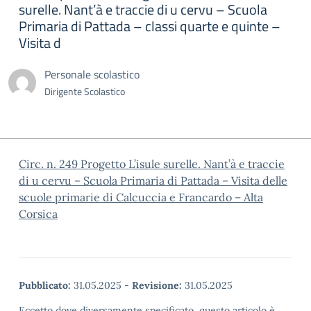
surelle. Nant’à e traccie di u cervu – Scuola
Primaria di Pattada – classi quarte e quinte –
Visita d
Personale scolastico
Dirigente Scolastico
Circ. n. 249 Progetto L’isule surelle. Nant’à e traccie
di u cervu – Scuola Primaria di Pattada – Visita delle
scuole primarie di Calcuccia e Francardo – Alta
Corsica
Pubblicato:
31.05.2025
-
Revisione:
31.05.2025
Eccetto dove diversamente specificato, questo articolo è