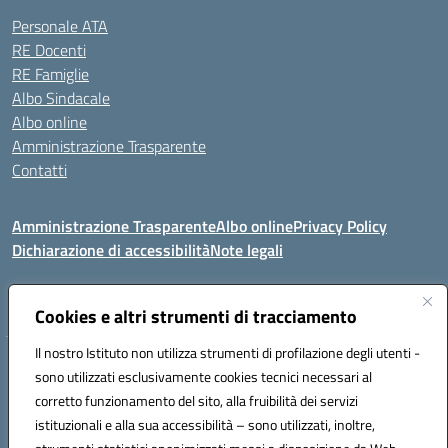
Personale ATA
RE Docenti
RE Famiglie
Albo Sindacale
Albo online
Amministrazione Trasparente
Contatti
Amministrazione Trasparente
Albo online
Privacy Policy
Dichiarazione di accessibilità
Note legali
Seguici su:
Cookies e altri strumenti di tracciamento
Il nostro Istituto non utilizza strumenti di profilazione degli utenti -
VIA COMM.FUMU 07020 BUDDUSO' (SS)
sono utilizzati esclusivamente cookies tecnici necessari al
Codice fiscale: 81000450908 Codice meccanografico: SSIC80600X
corretto funzionamento del sito, alla fruibilità dei servizi
Telefono: 079714035 Fax: 079716128
istituzionali e alla sua accessibilità – sono utilizzati, inoltre,
Mail: SSIC80600X@istruzione.it PEC: SSIC80600X@pec.istruzione.it