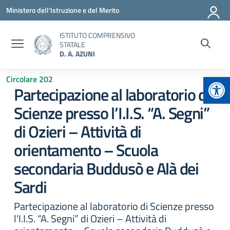
Vai ai contenuti
Vai al menu di navigazione
Vai al footer
Ministero dell'Istruzione e del Merito
ISTITUTO COMPRENSIVO
STATALE
D. A. AZUNI
Apr
Circolare 202
Partecipazione al laboratorio di
Scienze presso l’I.I.S. “A. Segni”
di Ozieri – Attività di
orientamento – Scuola
secondaria Buddusò e Alà dei
Sardi
Partecipazione al laboratorio di Scienze presso
l’I.I.S. “A. Segni” di Ozieri – Attività di