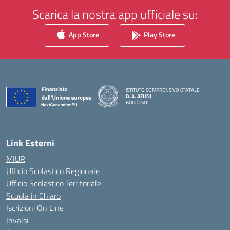
Scarica la nostra app ufficiale su:
App Store
Play Store
ISTITUTO COMPRENSIVO STATALE
D. A. AZUNI
BUDDUSO'
— Visita la pagina iniziale della scuola
Link Esterni
MIUR
Ufficio Scolastico Regionale
Ufficio Scolastico Territoriale
Scuola in Chiaro
Iscrizioni On Line
Invalsi