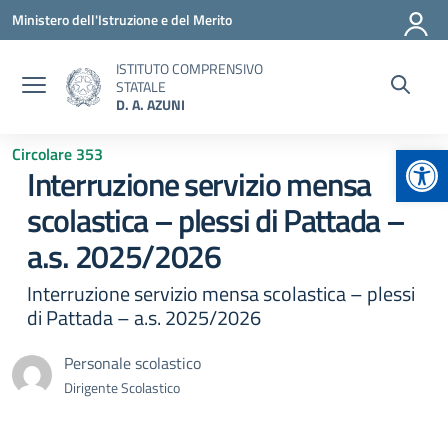
Vai ai contenuti
Vai al menu di navigazione
Vai al footer
Ministero dell'Istruzione e del Merito
ISTITUTO COMPRENSIVO
STATALE
D. A. AZUNI
Apr
Circolare 353
Interruzione servizio mensa
scolastica – plessi di Pattada –
a.s. 2025/2026
Interruzione servizio mensa scolastica – plessi
di Pattada – a.s. 2025/2026
Personale scolastico
Dirigente Scolastico