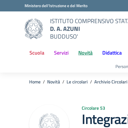
Vai ai contenuti
Vai al menu di navigazione
Vai al footer
Ministero dell'Istruzione e del Merito
ISTITUTO COMPRENSIVO STA
D. A. AZUNI
BUDDUSO'
Scuola
Servizi
Novità
Didattica
Person
Home
Novità
Le circolari
Archivio Circolari
Circolare 53
Integraz