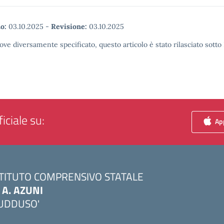
o:
03.10.2025
-
Revisione:
03.10.2025
ove diversamente specificato, questo articolo è stato rilasciato sott
iciale su:
App
STITUTO COMPRENSIVO STATALE
. A. AZUNI
UDDUSO'
Visita la pagina iniziale della scuola