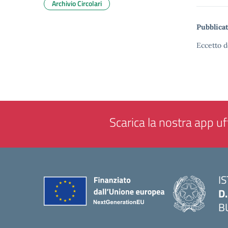
Archivio Circolari
Pubblicat
Eccetto d
Scarica la nostra app uff
I
D
B
— 