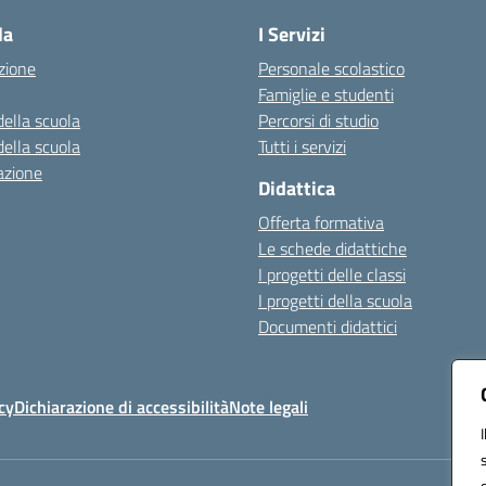
la
I Servizi
zione
Personale scolastico
Famiglie e studenti
della scuola
Percorsi di studio
della scuola
Tutti i servizi
azione
Didattica
Offerta formativa
Le schede didattiche
I progetti delle classi
I progetti della scuola
Documenti didattici
cy
Dichiarazione di accessibilità
Note legali