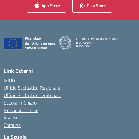
App Store
Play Store
ISTITUTO COMPRENSIVO STATALE
D. A. AZUNI
BUDDUSO'
— Visita la pagina iniziale della scuola
Link Esterni
MIUR
Ufficio Scolastico Regionale
Ufficio Scolastico Territoriale
Scuola in Chiaro
Iscrizioni On Line
Invalsi
Comune
La Scuola