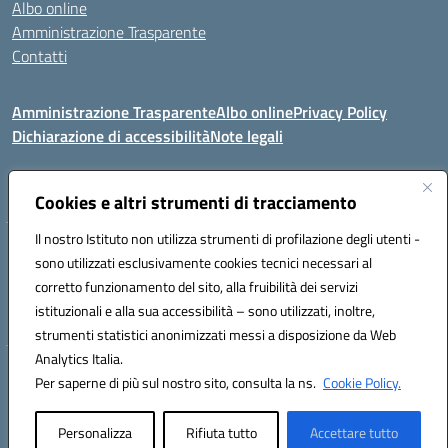
Albo online
Amministrazione Trasparente
Contatti
Amministrazione Trasparente
Albo online
Privacy Policy
Dichiarazione di accessibilità
Note legali
Seguici su:
Cookies e altri strumenti di tracciamento
Il nostro Istituto non utilizza strumenti di profilazione degli utenti -
VIA COMM.FUMU 07020 BUDDUSO' (SS)
sono utilizzati esclusivamente cookies tecnici necessari al
Codice fiscale: 81000450908 Codice meccanografico: SSIC80600X
corretto funzionamento del sito, alla fruibilità dei servizi
Telefono: 079714035 Fax: 079716128
istituzionali e alla sua accessibilità – sono utilizzati, inoltre,
Mail: SSIC80600X@istruzione.it PEC: SSIC80600X@pec.istruzione.it
strumenti statistici anonimizzati messi a disposizione da Web
Analytics Italia.
Hosting & Powered by 3D Solution S.r.l.
Per saperne di più sul nostro sito, consulta la ns.
Cookie Policy.
Concept & Design by Designers Italia
Personalizza
Rifiuta tutto
Accettare tutto