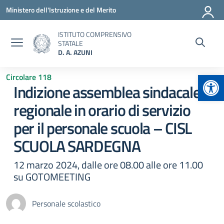
Vai ai contenuti
Vai al menu di navigazione
Vai al footer
Ministero dell'Istruzione e del Merito
ISTITUTO COMPRENSIVO
STATALE
D. A. AZUNI
Apr
Circolare 118
Indizione assemblea sindacale
regionale in orario di servizio
per il personale scuola – CISL
SCUOLA SARDEGNA
12 marzo 2024, dalle ore 08.00 alle ore 11.00
su GOTOMEETING
Personale scolastico