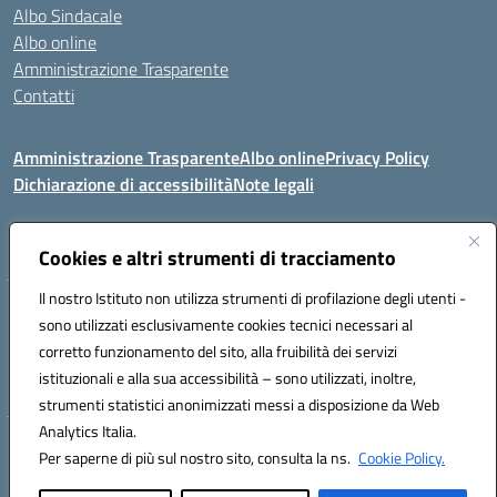
Albo Sindacale
Albo online
Amministrazione Trasparente
Contatti
Amministrazione Trasparente
Albo online
Privacy Policy
Dichiarazione di accessibilità
Note legali
Seguici su:
Cookies e altri strumenti di tracciamento
Il nostro Istituto non utilizza strumenti di profilazione degli utenti -
VIA COMM.FUMU 07020 BUDDUSO' (SS)
sono utilizzati esclusivamente cookies tecnici necessari al
Codice fiscale: 81000450908 Codice meccanografico: SSIC80600X
corretto funzionamento del sito, alla fruibilità dei servizi
Telefono: 079714035 Fax: 079716128
istituzionali e alla sua accessibilità – sono utilizzati, inoltre,
Mail: SSIC80600X@istruzione.it PEC: SSIC80600X@pec.istruzione.it
strumenti statistici anonimizzati messi a disposizione da Web
Analytics Italia.
Hosting & Powered by 3D Solution S.r.l.
Per saperne di più sul nostro sito, consulta la ns.
Cookie Policy.
Concept & Design by Designers Italia