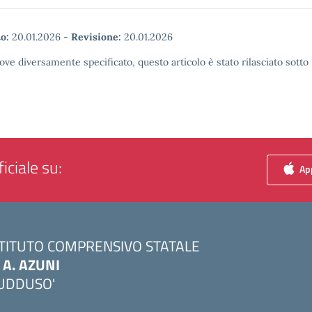
o:
20.01.2026
-
Revisione:
20.01.2026
ove diversamente specificato, questo articolo è stato rilasciato sott
iciale su:
App
STITUTO COMPRENSIVO STATALE
. A. AZUNI
UDDUSO'
Visita la pagina iniziale della scuola