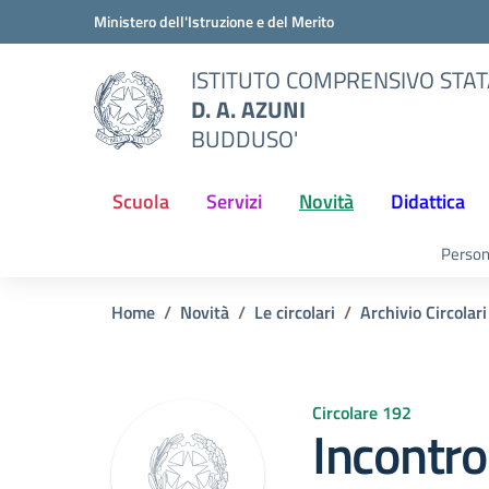
Vai ai contenuti
Vai al menu di navigazione
Vai al footer
Ministero dell'Istruzione e del Merito
ISTITUTO COMPRENSIVO STA
D. A. AZUNI
BUDDUSO'
Scuola
Servizi
Novità
Didattica
Person
Home
Novità
Le circolari
Archivio Circolari
Circolare 192
Incontro