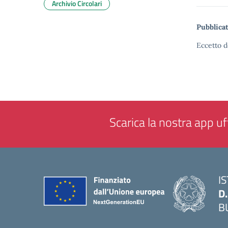
Archivio Circolari
Pubblicat
Eccetto d
Scarica la nostra app uff
I
D
B
— 