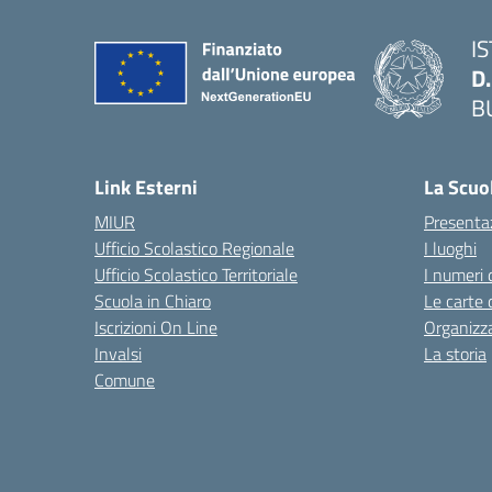
I
D
B
— 
Link Esterni
La Scuo
MIUR
Presenta
Ufficio Scolastico Regionale
I luoghi
Ufficio Scolastico Territoriale
I numeri 
Scuola in Chiaro
Le carte 
Iscrizioni On Line
Organizz
Invalsi
La storia
Comune