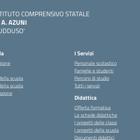
STITUTO COMPRENSIVO STATALE
. A. AZUNI
UDDUSO'
Visita la pagina iniziale della scuola
la
I Servizi
zione
Personale scolastico
Famiglie e studenti
della scuola
Percorsi di studio
della scuola
Tutti i servizi
azione
Didattica
Offerta formativa
Le schede didattiche
I progetti delle classi
I progetti della scuola
Documenti didattici