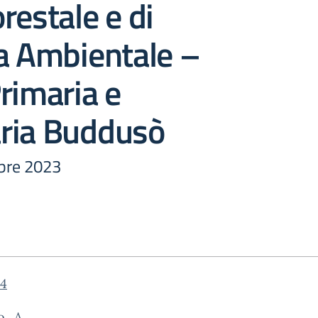
restale e di
a Ambientale –
rimaria e
ria Buddusò
bre 2023
74
o_A