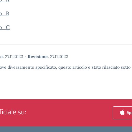
o_B
lo_C
o:
27.11.2023
-
Revisione:
27.11.2023
ove diversamente specificato, questo articolo è stato rilasciato sott
iciale su:
App