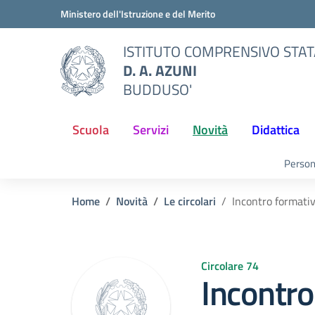
Vai ai contenuti
Vai al menu di navigazione
Vai al footer
Ministero dell'Istruzione e del Merito
ISTITUTO COMPRENSIVO STA
D. A. AZUNI
BUDDUSO'
Scuola
Servizi
Novità
Didattica
Person
Home
Novità
Le circolari
Incontro formativ
Circolare 74
Incontro