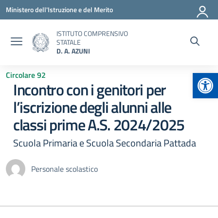
Vai ai contenuti
Vai al menu di navigazione
Vai al footer
Ministero dell'Istruzione e del Merito
ISTITUTO COMPRENSIVO
STATALE
D. A. AZUNI
Apr
Circolare 92
Incontro con i genitori per
l’iscrizione degli alunni alle
classi prime A.S. 2024/2025
Scuola Primaria e Scuola Secondaria Pattada
Personale scolastico