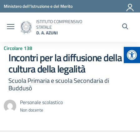
Vai ai contenuti
Vai al menu di navigazione
Vai al footer
Ministero dell'Istruzione e del Merito
ISTITUTO COMPRENSIVO
STATALE
D. A. AZUNI
Apr
Circolare 138
Incontri per la diffusione della
cultura della legalità
Scuola Primaria e scuola Secondaria di
Buddusò
Personale scolastico
Non docente