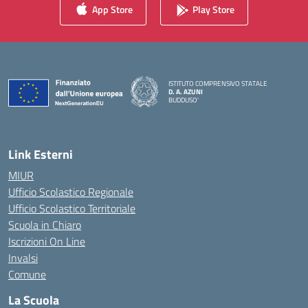
App Store
Play Store
ISTITUTO COMPRENSIVO STATALE
D. A. AZUNI
BUDDUSO'
— Visita la pagina iniziale della scuola
Link Esterni
MIUR
Ufficio Scolastico Regionale
Ufficio Scolastico Territoriale
Scuola in Chiaro
Iscrizioni On Line
Invalsi
Comune
La Scuola