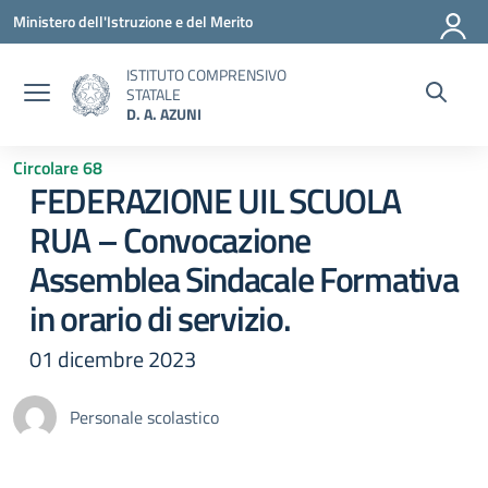
Vai ai contenuti
Vai al menu di navigazione
Vai al footer
Ministero dell'Istruzione e del Merito
ISTITUTO COMPRENSIVO
STATALE
D. A. AZUNI
Circolare 68
FEDERAZIONE UIL SCUOLA
RUA – Convocazione
Assemblea Sindacale Formativa
in orario di servizio.
01 dicembre 2023
Personale scolastico