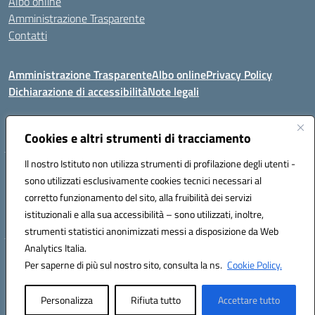
Albo online
Amministrazione Trasparente
Contatti
Amministrazione Trasparente
Albo online
Privacy Policy
Dichiarazione di accessibilità
Note legali
Seguici su:
Cookies e altri strumenti di tracciamento
Il nostro Istituto non utilizza strumenti di profilazione degli utenti -
VIA COMM.FUMU 07020 BUDDUSO' (SS)
sono utilizzati esclusivamente cookies tecnici necessari al
Codice fiscale: 81000450908 Codice meccanografico: SSIC80600X
corretto funzionamento del sito, alla fruibilità dei servizi
Telefono: 079714035 Fax: 079716128
istituzionali e alla sua accessibilità – sono utilizzati, inoltre,
Mail: SSIC80600X@istruzione.it PEC: SSIC80600X@pec.istruzione.it
strumenti statistici anonimizzati messi a disposizione da Web
Analytics Italia.
Hosting & Powered by 3D Solution S.r.l.
Per saperne di più sul nostro sito, consulta la ns.
Cookie Policy.
Concept & Design by Designers Italia
Personalizza
Rifiuta tutto
Accettare tutto