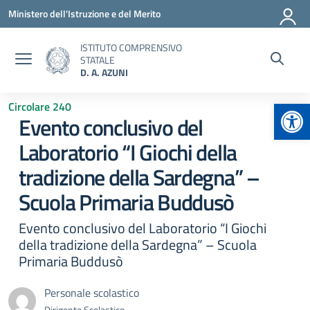
Vai ai contenuti
Vai al menu di navigazione
Vai al footer
Ministero dell'Istruzione e del Merito
ISTITUTO COMPRENSIVO
STATALE
D. A. AZUNI
Apr
Circolare 240
Evento conclusivo del
Laboratorio “I Giochi della
tradizione della Sardegna” –
Scuola Primaria Buddusò
Evento conclusivo del Laboratorio “I Giochi
della tradizione della Sardegna” – Scuola
Primaria Buddusò
Personale scolastico
Dirigente Scolastico