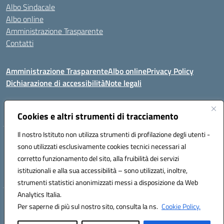
Albo Sindacale
Albo online
Amministrazione Trasparente
Contatti
Amministrazione Trasparente
Albo online
Privacy Policy
Dichiarazione di accessibilità
Note legali
Seguici su:
Cookies e altri strumenti di tracciamento
Il nostro Istituto non utilizza strumenti di profilazione degli utenti -
VIA COMM.FUMU 07020 BUDDUSO' (SS)
sono utilizzati esclusivamente cookies tecnici necessari al
Codice fiscale: 81000450908 Codice meccanografico: SSIC80600X
corretto funzionamento del sito, alla fruibilità dei servizi
Telefono: 079714035 Fax: 079716128
istituzionali e alla sua accessibilità – sono utilizzati, inoltre,
Mail: SSIC80600X@istruzione.it PEC: SSIC80600X@pec.istruzione.it
strumenti statistici anonimizzati messi a disposizione da Web
Analytics Italia.
Hosting & Powered by 3D Solution S.r.l.
Per saperne di più sul nostro sito, consulta la ns.
Cookie Policy.
Concept & Design by Designers Italia