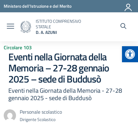
Vai ai contenuti
Vai al menu di navigazione
Vai al footer
Ministero dell'Istruzione e del Merito
ISTITUTO COMPRENSIVO
STATALE
D. A. AZUNI
Apr
Circolare 103
Eventi nella Giornata della
Memoria – 27-28 gennaio
2025 – sede di Buddusò
Eventi nella Giornata della Memoria - 27-28
gennaio 2025 - sede di Buddusò
Personale scolastico
Dirigente Scolastico