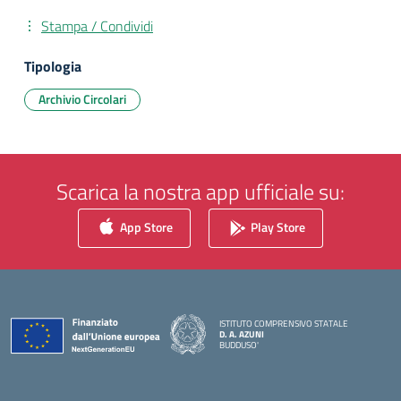
Stampa / Condividi
Tipologia
Archivio Circolari
Scarica la nostra app ufficiale su:
App Store
Play Store
ISTITUTO COMPRENSIVO STATALE
D. A. AZUNI
BUDDUSO'
— Visita la pagina iniziale della scuola