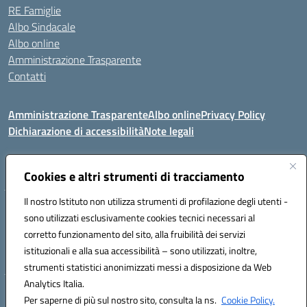
RE Famiglie
Albo Sindacale
Albo online
Amministrazione Trasparente
Contatti
Amministrazione Trasparente
Albo online
Privacy Policy
Dichiarazione di accessibilità
Note legali
Seguici su:
Cookies e altri strumenti di tracciamento
Il nostro Istituto non utilizza strumenti di profilazione degli utenti -
VIA COMM.FUMU 07020 BUDDUSO' (SS)
sono utilizzati esclusivamente cookies tecnici necessari al
Codice fiscale: 81000450908 Codice meccanografico: SSIC80600X
corretto funzionamento del sito, alla fruibilità dei servizi
Telefono: 079714035 Fax: 079716128
istituzionali e alla sua accessibilità – sono utilizzati, inoltre,
Mail: SSIC80600X@istruzione.it PEC: SSIC80600X@pec.istruzione.it
strumenti statistici anonimizzati messi a disposizione da Web
Analytics Italia.
Hosting & Powered by 3D Solution S.r.l.
Per saperne di più sul nostro sito, consulta la ns.
Cookie Policy.