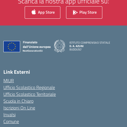
Scarica la nostra app ufficiale su:
App Store
Play Store
ISTITUTO COMPRENSIVO STATALE
D. A. AZUNI
BUDDUSO'
— Visita la pagina iniziale della scuola
Link Esterni
MIUR
Ufficio Scolastico Regionale
Ufficio Scolastico Territoriale
Scuola in Chiaro
Iscrizioni On Line
Invalsi
Comune