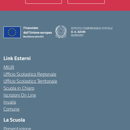
ISTITUTO COMPRENSIVO STATALE
D. A. AZUNI
BUDDUSO'
— Visita la pagina iniziale della scuola
Link Esterni
MIUR
Ufficio Scolastico Regionale
Ufficio Scolastico Territoriale
Scuola in Chiaro
Iscrizioni On Line
Invalsi
Comune
La Scuola
Presentazione