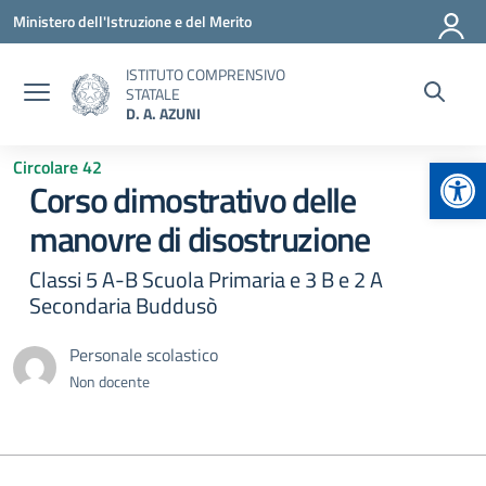
Vai ai contenuti
Vai al menu di navigazione
Vai al footer
Ministero dell'Istruzione e del Merito
ISTITUTO COMPRENSIVO
STATALE
D. A. AZUNI
Apr
Circolare 42
Corso dimostrativo delle
manovre di disostruzione
Classi 5 A-B Scuola Primaria e 3 B e 2 A
Secondaria Buddusò
Personale scolastico
Non docente