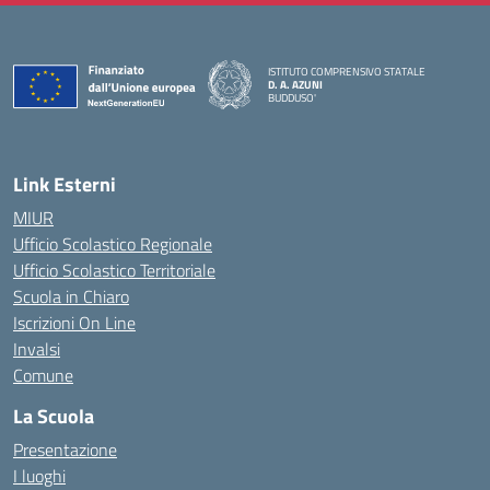
ISTITUTO COMPRENSIVO STATALE
D. A. AZUNI
BUDDUSO'
— Visita la pagina iniziale della scuola
Link Esterni
MIUR
Ufficio Scolastico Regionale
Ufficio Scolastico Territoriale
Scuola in Chiaro
Iscrizioni On Line
Invalsi
Comune
La Scuola
Presentazione
I luoghi