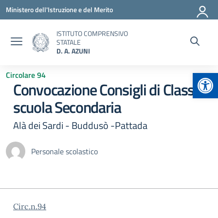
Vai ai contenuti
Vai al menu di navigazione
Vai al footer
Ministero dell'Istruzione e del Merito
ISTITUTO COMPRENSIVO
STATALE
D. A. AZUNI
Apr
Circolare 94
Convocazione Consigli di Classe
scuola Secondaria
Alà dei Sardi - Buddusò -Pattada
Personale scolastico
Circ.n.94