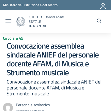
Vai ai contenuti
Vai al menu di navigazione
Vai al footer
Ministero dell'Istruzione e del Merito
ISTITUTO COMPRENSIVO
STATALE
D. A. AZUNI
Circolare 45
Convocazione assemblea
sindacale ANIEF del personale
docente AFAM, di Musica e
Strumento musicale
Convocazione assemblea sindacale ANIEF del
personale docente AFAM, di Musica e
Strumento musicale
Personale scolastico
Dirigente Scolastico