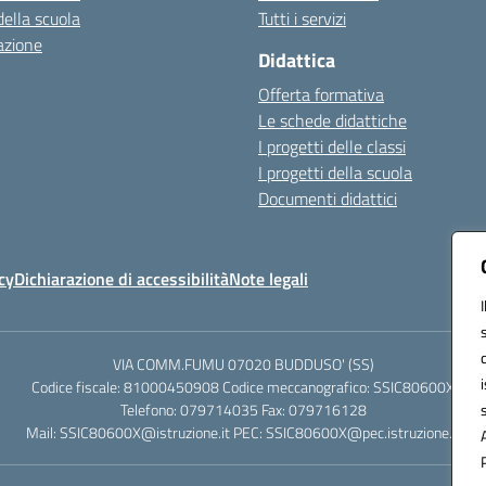
della scuola
Tutti i servizi
azione
Didattica
Offerta formativa
Le schede didattiche
I progetti delle classi
I progetti della scuola
Documenti didattici
cy
Dichiarazione di accessibilità
Note legali
VIA COMM.FUMU 07020 BUDDUSO' (SS)
Codice fiscale: 81000450908 Codice meccanografico: SSIC80600X
Telefono: 079714035 Fax: 079716128
Mail: SSIC80600X@istruzione.it PEC: SSIC80600X@pec.istruzione.it