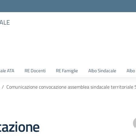
TALE
ale ATA
RE Docenti
RE Famiglie
Albo Sindacale
Albo
Comunicazione convocazione assemblea sindacale territoriale
azione