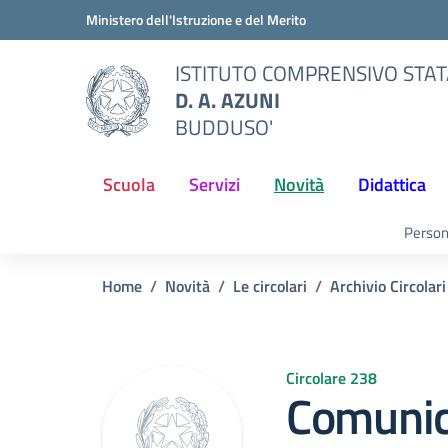
Vai ai contenuti
Vai al menu di navigazione
Vai al footer
Ministero dell'Istruzione e del Merito
ISTITUTO COMPRENSIVO STA
D. A. AZUNI
BUDDUSO'
Scuola
Servizi
Novità
Didattica
Person
Home
Novità
Le circolari
Archivio Circolari
Circolare 238
Comunic