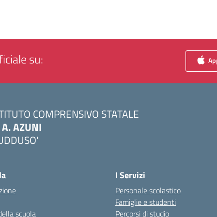
iciale su:
App
STITUTO COMPRENSIVO STATALE
. A. AZUNI
UDDUSO'
Visita la pagina iniziale della scuola
la
I Servizi
zione
Personale scolastico
Famiglie e studenti
della scuola
Percorsi di studio