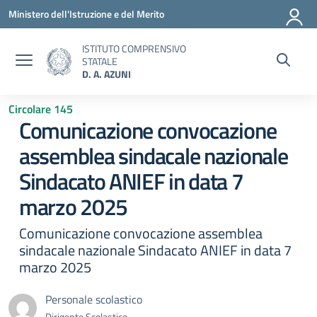
Vai ai contenuti
Vai al menu di navigazione
Vai al footer
Ministero dell'Istruzione e del Merito
ISTITUTO COMPRENSIVO
STATALE
D. A. AZUNI
Circolare 145
Comunicazione convocazione
assemblea sindacale nazionale
Sindacato ANIEF in data 7
marzo 2025
Comunicazione convocazione assemblea
sindacale nazionale Sindacato ANIEF in data 7
marzo 2025
Personale scolastico
Dirigente Scolastico