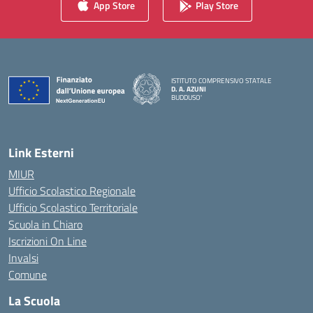
App Store
Play Store
ISTITUTO COMPRENSIVO STATALE
D. A. AZUNI
BUDDUSO'
— Visita la pagina iniziale della scuola
Link Esterni
MIUR
Ufficio Scolastico Regionale
Ufficio Scolastico Territoriale
Scuola in Chiaro
Iscrizioni On Line
Invalsi
Comune
La Scuola