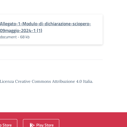
Allegato-1-Modulo-di-dichiarazione-sciopero-
09maggio-2024-1 (1)
document - 68 kb
o Licenza Creative Commons Attribuzione 4.0 Italia.
 Store
Play Store