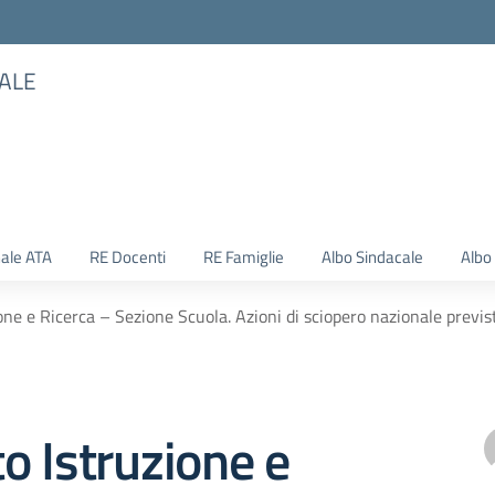
TALE
ale ATA
RE Docenti
RE Famiglie
Albo Sindacale
Albo
ne e Ricerca – Sezione Scuola. Azioni di sciopero nazionale previs
 Istruzione e