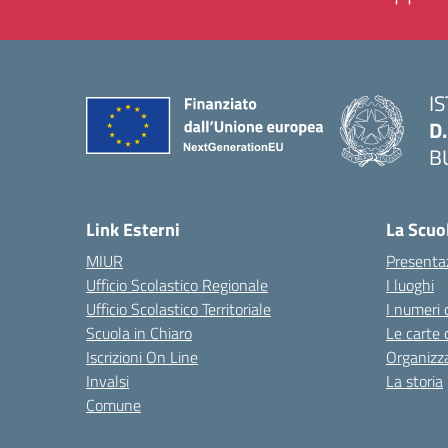
I
D
B
— 
Link Esterni
La Scuo
MIUR
Presenta
Ufficio Scolastico Regionale
I luoghi
Ufficio Scolastico Territoriale
I numeri 
Scuola in Chiaro
Le carte 
Iscrizioni On Line
Organizz
Invalsi
La storia
Comune