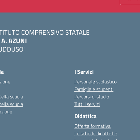
STITUTO COMPRENSIVO STATALE
. A. AZUNI
UDDUSO'
Visita la pagina iniziale della scuola
la
I Servizi
zione
Personale scolastico
Famiglie e studenti
della scuola
Percorsi di studio
della scuola
Tutti i servizi
azione
Didattica
Offerta formativa
Le schede didattiche