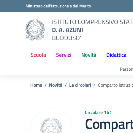
Vai ai contenuti
Vai al menu di navigazione
Vai al footer
Ministero dell'Istruzione e del Merito
ISTITUTO COMPRENSIVO STA
D. A. AZUNI
BUDDUSO'
Scuola
Servizi
Novità
Didattica
Person
Home
Novità
Le circolari
Comparto Istruzio
Circolare 161
Comparto