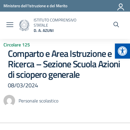
Vai ai contenuti
Vai al menu di navigazione
Vai al footer
Ministero dell'Istruzione e del Merito
ISTITUTO COMPRENSIVO
STATALE
D. A. AZUNI
Apr
Circolare 125
Comparto e Area Istruzione e
Ricerca – Sezione Scuola Azioni
di sciopero generale
08/03/2024
Personale scolastico