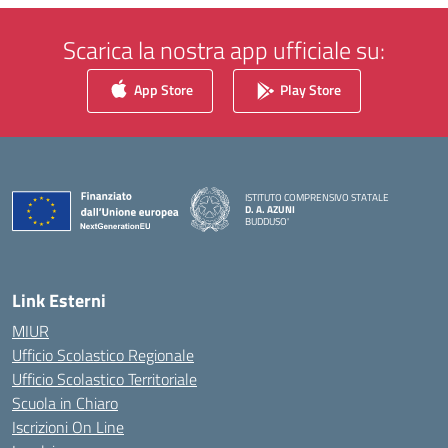
Scarica la nostra app ufficiale su:
App Store
Play Store
ISTITUTO COMPRENSIVO STATALE
D. A. AZUNI
BUDDUSO'
— Visita la pagina iniziale della scuola
Link Esterni
MIUR
Ufficio Scolastico Regionale
Ufficio Scolastico Territoriale
Scuola in Chiaro
Iscrizioni On Line