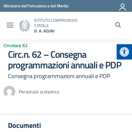
Vai ai contenuti
Vai al menu di navigazione
Vai al footer
Ministero dell'Istruzione e del Merito
ISTITUTO COMPRENSIVO
STATALE
D. A. AZUNI
Apr
Circolare 62
Circ.n. 62 – Consegna
programmazioni annuali e PDP
Consegna programmazioni annuali e PDP
Personale scolastico
Documenti