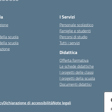
Visita la pagina iniziale della scuola
la
I Servizi
zione
Personale scolastico
Famiglie e studenti
della scuola
Percorsi di studio
della scuola
Tutti i servizi
azione
Didattica
Offerta formativa
Le schede didattiche
I progetti delle classi
I progetti della scuola
Documenti didattici
cy
Dichiarazione di accessibilità
Note legali