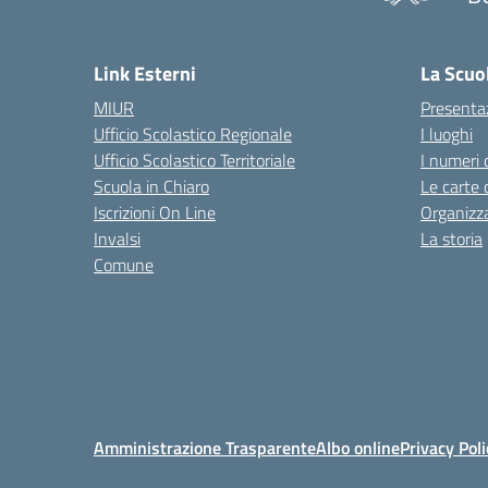
— 
Link Esterni
La Scuo
MIUR
Presenta
Ufficio Scolastico Regionale
I luoghi
Ufficio Scolastico Territoriale
I numeri 
Scuola in Chiaro
Le carte 
Iscrizioni On Line
Organizz
Invalsi
La storia
Comune
Amministrazione Trasparente
Albo online
Privacy Poli