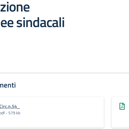
zione
ee sindacali
menti
Circ.n.54_
pdf - 579 kb