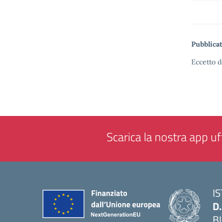
Pubblicat
Eccetto d
Scarica la nostra app uff
I
D
B