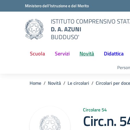
Vai ai contenuti
Vai al menu di navigazione
Vai al footer
Ministero dell'Istruzione e del Merito
ISTITUTO COMPRENSIVO STA
D. A. AZUNI
BUDDUSO'
Scuola
Servizi
Novità
Didattica
Person
Home
Novità
Le circolari
Circolari per doc
Circolare 54
Circ.n. 5