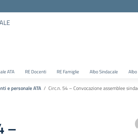
TALE
ale ATA
RE Docenti
RE Famiglie
Albo Sindacale
Albo
enti e personale ATA
Circ.n. 54 – Convocazione assemblee sinda
4 –