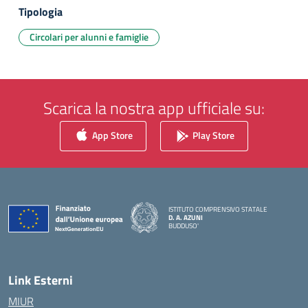
Tipologia
Circolari per alunni e famiglie
Scarica la nostra app ufficiale su:
App Store
Play Store
ISTITUTO COMPRENSIVO STATALE
D. A. AZUNI
BUDDUSO'
— Visita la pagina iniziale della scuola
Link Esterni
MIUR