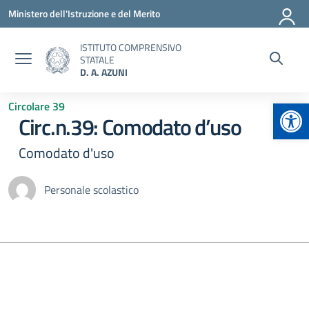
Vai ai contenuti
Vai al menu di navigazione
Vai al footer
Ministero dell'Istruzione e del Merito
ISTITUTO COMPRENSIVO
STATALE
D. A. AZUNI
Apr
Circolare 39
Circ.n.39: Comodato d’uso
Comodato d'uso
Personale scolastico