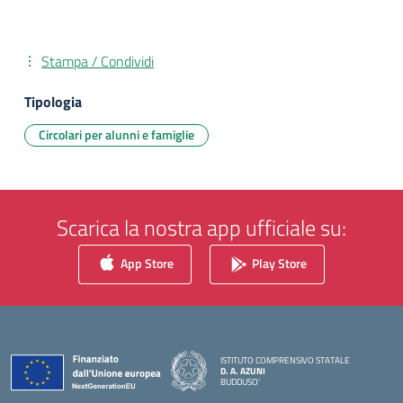
Stampa / Condividi
Tipologia
Circolari per alunni e famiglie
Scarica la nostra app ufficiale su:
App Store
Play Store
ISTITUTO COMPRENSIVO STATALE
D. A. AZUNI
BUDDUSO'
— Visita la pagina iniziale della scuola