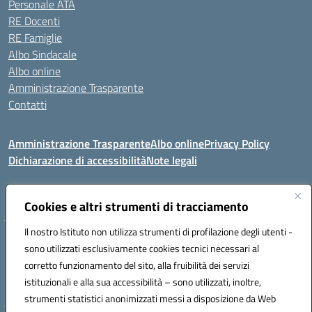
Personale ATA
RE Docenti
RE Famiglie
Albo Sindacale
Albo online
Amministrazione Trasparente
Contatti
Amministrazione Trasparente
Albo online
Privacy Policy
Dichiarazione di accessibilità
Note legali
Seguici su:
Cookies e altri strumenti di tracciamento
Il nostro Istituto non utilizza strumenti di profilazione degli utenti -
VIA COMM.FUMU 07020 BUDDUSO' (SS)
sono utilizzati esclusivamente cookies tecnici necessari al
Codice fiscale: 81000450908 Codice meccanografico: SSIC80600X
corretto funzionamento del sito, alla fruibilità dei servizi
Telefono: 079714035 Fax: 079716128
istituzionali e alla sua accessibilità – sono utilizzati, inoltre,
Mail: SSIC80600X@istruzione.it PEC: SSIC80600X@pec.istruzione.it
strumenti statistici anonimizzati messi a disposizione da Web