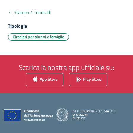
Stampa / Condividi
Tipologia
Circolari per alunni e famiglie
Scarica la nostra app ufficiale su:
App Store
Play Store
ISTITUTO COMPRENSIVO STATALE
D. A. AZUNI
BUDDUSO'
— Visita la pagina iniziale della scuola