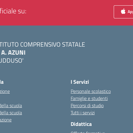
iciale su:
App
STITUTO COMPRENSIVO STATALE
. A. AZUNI
UDDUSO'
Visita la pagina iniziale della scuola
la
I Servizi
zione
Personale scolastico
Famiglie e studenti
della scuola
Percorsi di studio
della scuola
Tutti i servizi
azione
Didattica