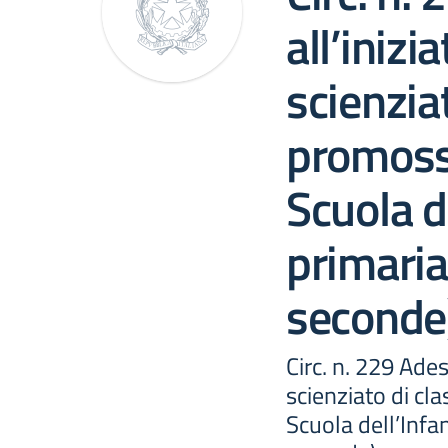
all’iniz
scienzia
promoss
Scuola d
primaria
seconde
Circ. n. 229 Ade
scienziato di c
Scuola dell’Infan