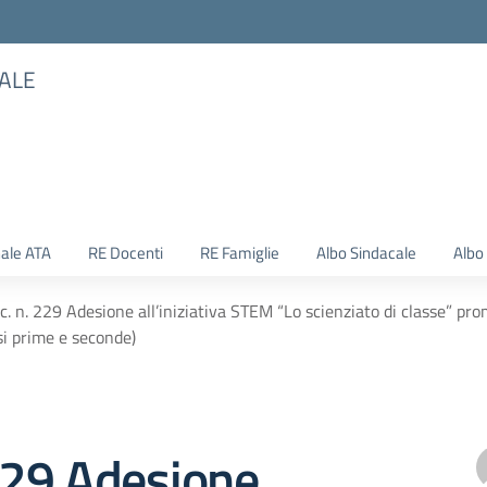
TALE
ale ATA
RE Docenti
RE Famiglie
Albo Sindacale
Albo
rc. n. 229 Adesione all’iniziativa STEM “Lo scienziato di classe” pr
si prime e seconde)
 229 Adesione