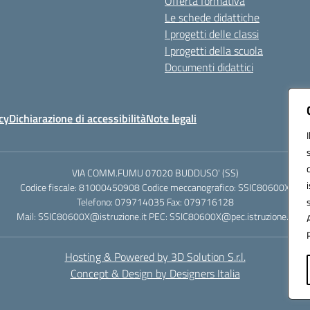
Offerta formativa
Le schede didattiche
I progetti delle classi
I progetti della scuola
Documenti didattici
cy
Dichiarazione di accessibilità
Note legali
VIA COMM.FUMU 07020 BUDDUSO' (SS)
Codice fiscale: 81000450908 Codice meccanografico: SSIC80600X
Telefono: 079714035 Fax: 079716128
Mail: SSIC80600X@istruzione.it PEC: SSIC80600X@pec.istruzione.it
Hosting & Powered by 3D Solution S.r.l.
Concept & Design by Designers Italia