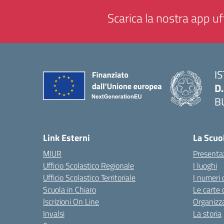
Scarica la nostra app uff
I
D
B
— 
Link Esterni
La Scuo
MIUR
Presenta
Ufficio Scolastico Regionale
I luoghi
Ufficio Scolastico Territoriale
I numeri 
Scuola in Chiaro
Le carte 
Iscrizioni On Line
Organizz
Invalsi
La storia