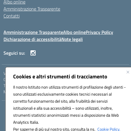
Albo online
Amministrazione Trasparente
Contatti
Amministrazione Trasparente
Albo online
Privacy Policy
Dichiarazione di accessibilità
Note legali
Seguici su:
VIA COMM.FUMU 07020 BUDDUSO' (SS)
Cookies e altri strumenti di tracciamento
Codice fiscale: 81000450908 Codice meccanografico: SSIC80600X
Telefono: 079714035 Fax: 079716128
Il nostro Istituto non utilizza strumenti di profilazione degli utenti -
Mail: SSIC80600X@istruzione.it PEC: SSIC80600X@pec.istruzione.it
sono utilizzati esclusivamente cookies tecnici necessari al
corretto funzionamento del sito, alla fruibilità dei servizi
istituzionali e alla sua accessibilità – sono utilizzati, inoltre,
Hosting & Powered by 3D Solution S.r.l.
strumenti statistici anonimizzati messi a disposizione da Web
Concept & Design by Designers Italia
Analytics Italia.
Per saperne di più sul nostro sito, consulta la ns.
Cookie Policy.