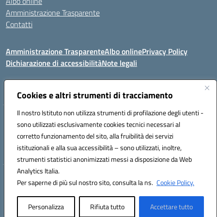
Albo online
Amministrazione Trasparente
Contatti
Amministrazione Trasparente
Albo online
Privacy Policy
Dichiarazione di accessibilità
Note legali
Seguici su:
Cookies e altri strumenti di tracciamento
Il nostro Istituto non utilizza strumenti di profilazione degli utenti -
VIA COMM.FUMU 07020 BUDDUSO' (SS)
sono utilizzati esclusivamente cookies tecnici necessari al
Codice fiscale: 81000450908 Codice meccanografico: SSIC80600X
corretto funzionamento del sito, alla fruibilità dei servizi
Telefono: 079714035 Fax: 079716128
istituzionali e alla sua accessibilità – sono utilizzati, inoltre,
Mail: SSIC80600X@istruzione.it PEC: SSIC80600X@pec.istruzione.it
strumenti statistici anonimizzati messi a disposizione da Web
Analytics Italia.
Hosting & Powered by 3D Solution S.r.l.
Per saperne di più sul nostro sito, consulta la ns.
Cookie Policy.
Concept & Design by Designers Italia
Personalizza
Rifiuta tutto
Accettare tutto