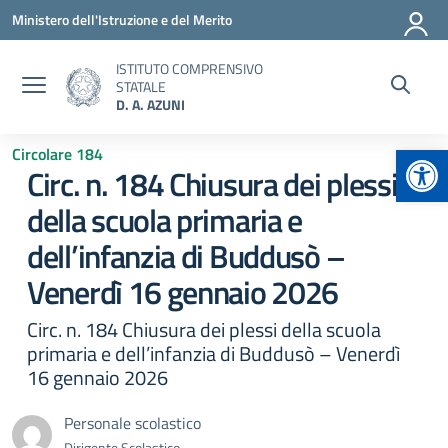
Vai ai contenuti
Vai al menu di navigazione
Vai al footer
Ministero dell'Istruzione e del Merito
ISTITUTO COMPRENSIVO
STATALE
D. A. AZUNI
Apr
Circolare 184
Circ. n. 184 Chiusura dei plessi
della scuola primaria e
dell’infanzia di Buddusò –
Venerdì 16 gennaio 2026
Circ. n. 184 Chiusura dei plessi della scuola
primaria e dell’infanzia di Buddusò – Venerdì
16 gennaio 2026
Personale scolastico
Dirigente Scolastico