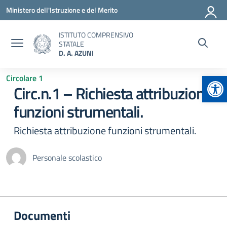
Vai ai contenuti
Vai al menu di navigazione
Vai al footer
Ministero dell'Istruzione e del Merito
ISTITUTO COMPRENSIVO
STATALE
D. A. AZUNI
Apr
Circolare 1
Circ.n.1 – Richiesta attribuzione
funzioni strumentali.
Richiesta attribuzione funzioni strumentali.
Personale scolastico
Documenti