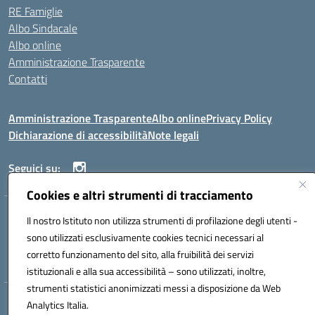
RE Famiglie
Albo Sindacale
Albo online
Amministrazione Trasparente
Contatti
Amministrazione Trasparente
Albo online
Privacy Policy
Dichiarazione di accessibilità
Note legali
Seguici su:
Cookies e altri strumenti di tracciamento
VIA COMM.FUMU 07020 BUDDUSO' (SS)
Il nostro Istituto non utilizza strumenti di profilazione degli utenti -
Codice fiscale: 81000450908 Codice meccanografico: SSIC80600X
sono utilizzati esclusivamente cookies tecnici necessari al
Telefono: 079714035 Fax: 079716128
corretto funzionamento del sito, alla fruibilità dei servizi
Mail: SSIC80600X@istruzione.it PEC: SSIC80600X@pec.istruzione.it
istituzionali e alla sua accessibilità – sono utilizzati, inoltre,
strumenti statistici anonimizzati messi a disposizione da Web
Hosting & Powered by 3D Solution S.r.l.
Analytics Italia.