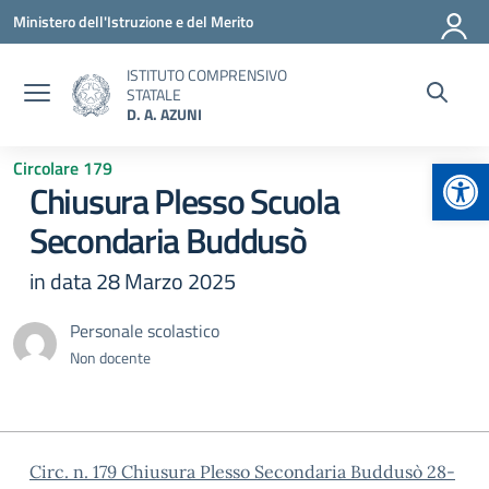
Vai ai contenuti
Vai al menu di navigazione
Vai al footer
Ministero dell'Istruzione e del Merito
ISTITUTO COMPRENSIVO
STATALE
D. A. AZUNI
Apr
Circolare 179
Chiusura Plesso Scuola
Secondaria Buddusò
in data 28 Marzo 2025
Personale scolastico
Non docente
Circ. n. 179 Chiusura Plesso Secondaria Buddusò 28-