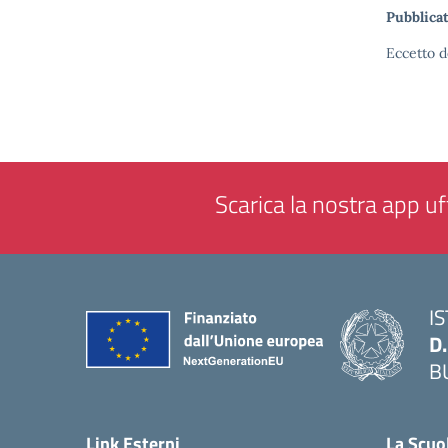
Pubblicat
Eccetto d
Scarica la nostra app uff
I
D
B
— 
Link Esterni
La Scuo