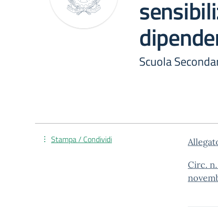
sensibil
dipende
Scuola Secondar
Stampa / Condividi
Allegat
Circ. n
novemb