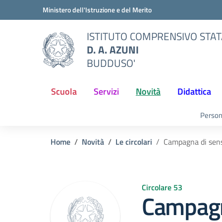
Vai ai contenuti
Vai al menu di navigazione
Vai al footer
Ministero dell'Istruzione e del Merito
ISTITUTO COMPRENSIVO STA
D. A. AZUNI
BUDDUSO'
Scuola
Servizi
Novità
Didattica
Person
Home
Novità
Le circolari
Campagna di sens
Circolare 53
Campagn