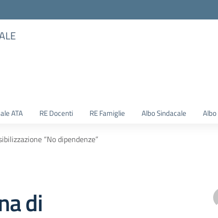
TALE
ale ATA
RE Docenti
RE Famiglie
Albo Sindacale
Albo
ibilizzazione “No dipendenze”
a di