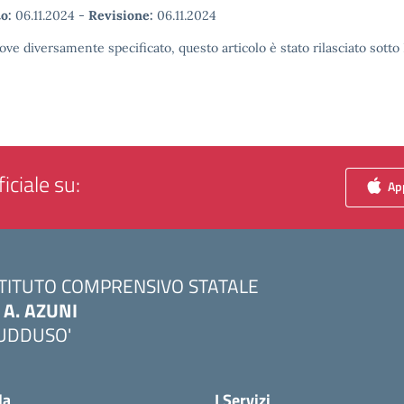
o:
06.11.2024
-
Revisione:
06.11.2024
ove diversamente specificato, questo articolo è stato rilasciato sott
iciale su:
App
STITUTO COMPRENSIVO STATALE
. A. AZUNI
UDDUSO'
Visita la pagina iniziale della scuola
la
I Servizi