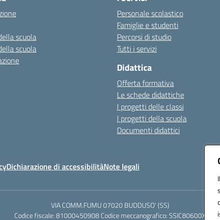
zione
Personale scolastico
Famiglie e studenti
della scuola
Percorsi di studio
della scuola
Tutti i servizi
azione
Didattica
Offerta formativa
Le schede didattiche
I progetti delle classi
I progetti della scuola
Documenti didattici
cy
Dichiarazione di accessibilità
Note legali
VIA COMM.FUMU 07020 BUDDUSO' (SS)
Codice fiscale: 81000450908 Codice meccanografico: SSIC80600X