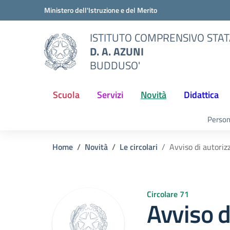
Vai ai contenuti
Vai al menu di navigazione
Vai al footer
Ministero dell'Istruzione e del Merito
ISTITUTO COMPRENSIVO STA
D. A. AZUNI
BUDDUSO'
Scuola
Servizi
Novità
Didattica
Person
Home
Novità
Le circolari
Avviso di autori
Circolare 71
Avviso d