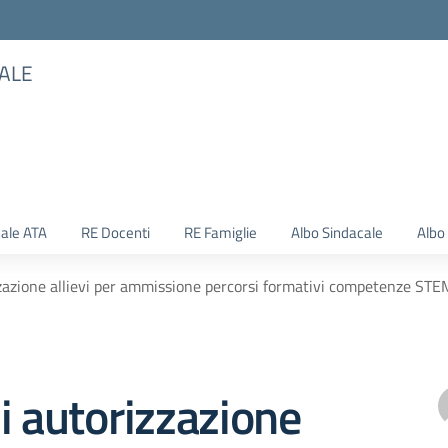
TALE
ale ATA
RE Docenti
RE Famiglie
Albo Sindacale
Albo
zzazione allievi per ammissione percorsi formativi competenze STE
i autorizzazione