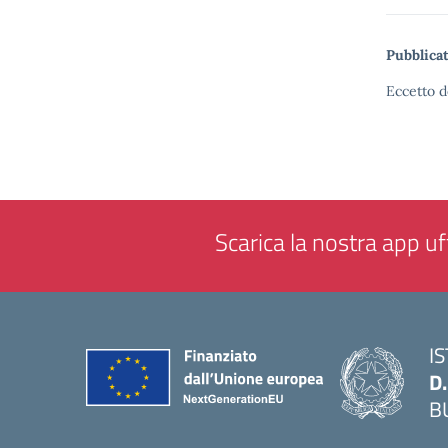
Pubblicat
Eccetto d
Scarica la nostra app uff
I
D
B
— 