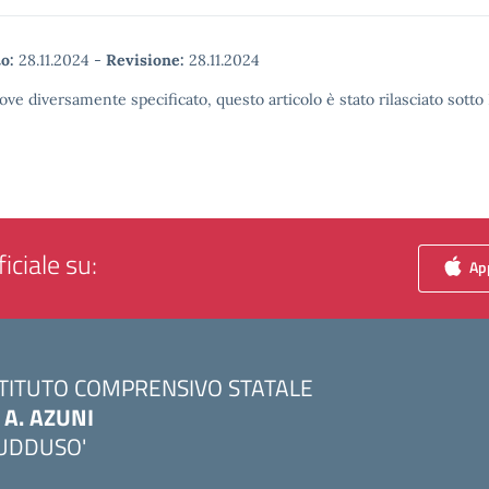
o:
28.11.2024
-
Revisione:
28.11.2024
ove diversamente specificato, questo articolo è stato rilasciato sott
iciale su:
App
STITUTO COMPRENSIVO STATALE
. A. AZUNI
UDDUSO'
Visita la pagina iniziale della scuola