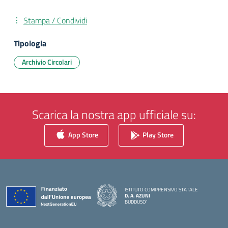
Stampa / Condividi
Tipologia
Archivio Circolari
Scarica la nostra app ufficiale su:
App Store
Play Store
ISTITUTO COMPRENSIVO STATALE
D. A. AZUNI
BUDDUSO'
— Visita la pagina iniziale della scuola