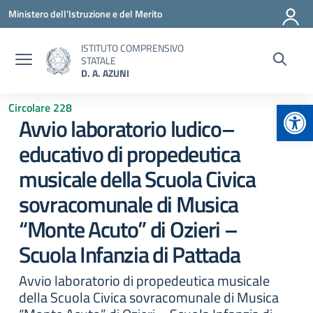
Vai ai contenuti
Vai al menu di navigazione
Vai al footer
Ministero dell'Istruzione e del Merito
ISTITUTO COMPRENSIVO
STATALE
D. A. AZUNI
Apr
Circolare 228
Avvio laboratorio ludico–
educativo di propedeutica
musicale della Scuola Civica
sovracomunale di Musica
“Monte Acuto” di Ozieri –
Scuola Infanzia di Pattada
Avvio laboratorio di propedeutica musicale
della Scuola Civica sovracomunale di Musica