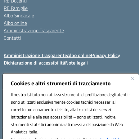
RE Docenti
RE Famiglie
Albo Sindacale
Albo online
Amministrazione Trasparente
Contatti
Amministrazione Trasparente
Albo online
Privacy Policy
Dichiarazione di accessibilità
Note legali
Seguici su:
Cookies e altri strumenti di tracciamento
Il nostro Istituto non utilizza strumenti di profilazione degli utenti -
VIA COMM.FUMU 07020 BUDDUSO' (SS)
sono utilizzati esclusivamente cookies tecnici necessari al
Codice fiscale: 81000450908 Codice meccanografico: SSIC80600X
corretto funzionamento del sito, alla fruibilità dei servizi
Telefono: 079714035 Fax: 079716128
istituzionali e alla sua accessibilità – sono utilizzati, inoltre,
Mail: SSIC80600X@istruzione.it PEC: SSIC80600X@pec.istruzione.it
strumenti statistici anonimizzati messi a disposizione da Web
Analytics Italia.
Hosting & Powered by 3D Solution S.r.l.