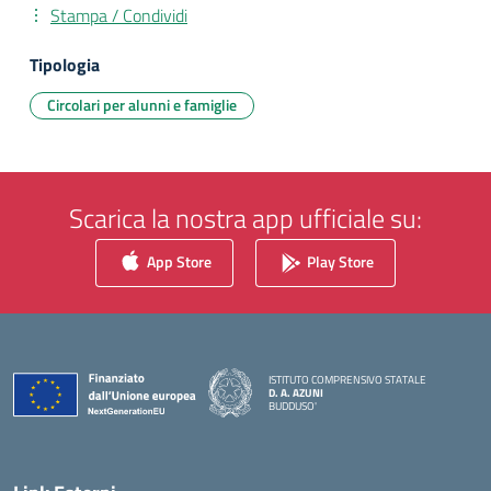
Stampa / Condividi
Tipologia
Circolari per alunni e famiglie
Scarica la nostra app ufficiale su:
App Store
Play Store
ISTITUTO COMPRENSIVO STATALE
D. A. AZUNI
BUDDUSO'
— Visita la pagina iniziale della scuola