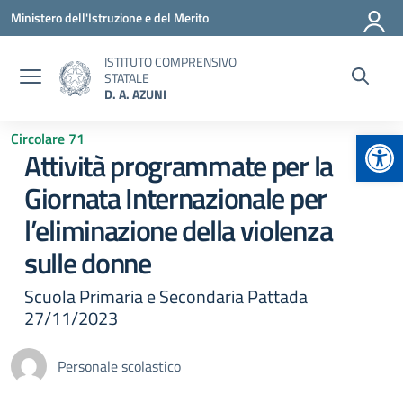
Vai ai contenuti
Vai al menu di navigazione
Vai al footer
Ministero dell'Istruzione e del Merito
ISTITUTO COMPRENSIVO
STATALE
D. A. AZUNI
Apr
Circolare 71
Attività programmate per la
Giornata Internazionale per
l’eliminazione della violenza
sulle donne
Scuola Primaria e Secondaria Pattada
27/11/2023
Personale scolastico