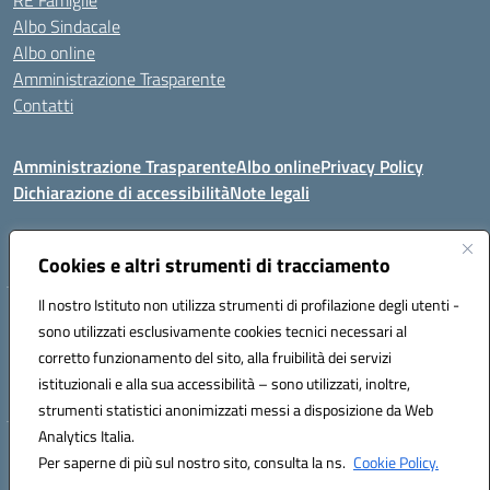
RE Famiglie
Albo Sindacale
Albo online
Amministrazione Trasparente
Contatti
Amministrazione Trasparente
Albo online
Privacy Policy
Dichiarazione di accessibilità
Note legali
Seguici su:
Cookies e altri strumenti di tracciamento
Il nostro Istituto non utilizza strumenti di profilazione degli utenti -
VIA COMM.FUMU 07020 BUDDUSO' (SS)
sono utilizzati esclusivamente cookies tecnici necessari al
Codice fiscale: 81000450908 Codice meccanografico: SSIC80600X
corretto funzionamento del sito, alla fruibilità dei servizi
Telefono: 079714035 Fax: 079716128
istituzionali e alla sua accessibilità – sono utilizzati, inoltre,
Mail: SSIC80600X@istruzione.it PEC: SSIC80600X@pec.istruzione.it
strumenti statistici anonimizzati messi a disposizione da Web
Analytics Italia.
Hosting & Powered by 3D Solution S.r.l.
Per saperne di più sul nostro sito, consulta la ns.
Cookie Policy.
Concept & Design by Designers Italia