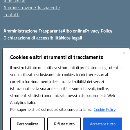
Albo online
Amministrazione Trasparente
Contatti
Amministrazione Trasparente
Albo online
Privacy Policy
Dichiarazione di accessibilità
Note legali
Seguici su:
Cookies e altri strumenti di tracciamento
Il nostro Istituto non utilizza strumenti di profilazione degli utenti -
VIA COMM.FUMU 07020 BUDDUSO' (SS)
sono utilizzati esclusivamente cookies tecnici necessari al
Codice fiscale: 81000450908 Codice meccanografico: SSIC80600X
corretto funzionamento del sito, alla fruibilità dei servizi
Telefono: 079714035 Fax: 079716128
istituzionali e alla sua accessibilità – sono utilizzati, inoltre,
Mail: SSIC80600X@istruzione.it PEC: SSIC80600X@pec.istruzione.it
strumenti statistici anonimizzati messi a disposizione da Web
Analytics Italia.
Hosting & Powered by 3D Solution S.r.l.
Per saperne di più sul nostro sito, consulta la ns.
Cookie Policy.
Concept & Design by Designers Italia
Personalizza
Rifiuta tutto
Accettare tutto