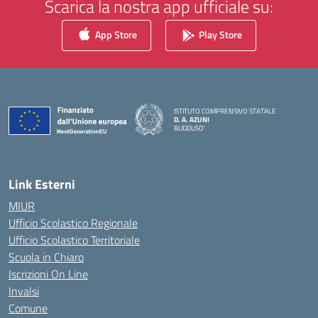
Scarica la nostra app ufficiale su:
App Store
Play Store
ISTITUTO COMPRENSIVO STATALE
D. A. AZUNI
BUDDUSO'
— Visita la pagina iniziale della scuola
Link Esterni
MIUR
Ufficio Scolastico Regionale
Ufficio Scolastico Territoriale
Scuola in Chiaro
Iscrizioni On Line
Invalsi
Comune