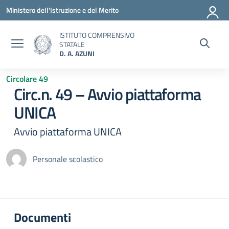
Vai ai contenuti
Vai al menu di navigazione
Vai al footer
Ministero dell'Istruzione e del Merito
ISTITUTO COMPRENSIVO
STATALE
D. A. AZUNI
Circolare 49
Circ.n. 49 – Avvio piattaforma
UNICA
Avvio piattaforma UNICA
Personale scolastico
Documenti