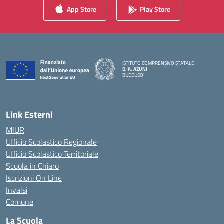
App Store
Play Store
ISTITUTO COMPRENSIVO STATALE
D. A. AZUNI
BUDDUSO'
— Visita la pagina iniziale della scuola
Link Esterni
MIUR
Ufficio Scolastico Regionale
Ufficio Scolastico Territoriale
Scuola in Chiaro
Iscrizioni On Line
Invalsi
Comune
La Scuola