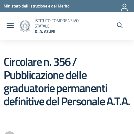
Vai ai contenuti
Vai al menu di navigazione
Vai al footer
Ministero dell'Istruzione e del Merito
ISTITUTO COMPRENSIVO
STATALE
D. A. AZUNI
Circolare n. 356 /
Pubblicazione delle
graduatorie permanenti
definitive del Personale A.T.A.