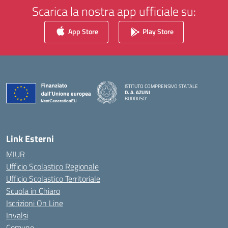
Scarica la nostra app ufficiale su:
App Store
Play Store
ISTITUTO COMPRENSIVO STATALE
D. A. AZUNI
BUDDUSO'
— Visita la pagina iniziale della scuola
Link Esterni
MIUR
Ufficio Scolastico Regionale
Ufficio Scolastico Territoriale
Scuola in Chiaro
Iscrizioni On Line
Invalsi
Comune