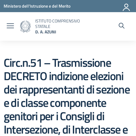
Vai ai contenuti
Vai al menu di navigazione
Vai al footer
Ministero dell'Istruzione e del Merito
ISTITUTO COMPRENSIVO
STATALE
D. A. AZUNI
Circ.n.51 – Trasmissione
DECRETO indizione elezioni
dei rappresentanti di sezione
e di classe componente
genitori per i Consigli di
Intersezione, di Interclasse e