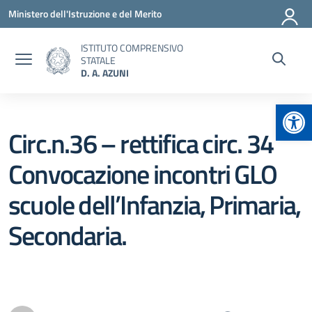
Vai ai contenuti
Vai al menu di navigazione
Vai al footer
Ministero dell'Istruzione e del Merito
ISTITUTO COMPRENSIVO
STATALE
D. A. AZUNI
Apr
Circ.n.36 – rettifica circ. 34
Convocazione incontri GLO
scuole dell’Infanzia, Primaria,
Secondaria.