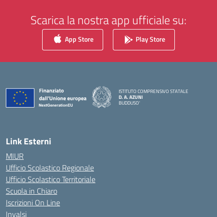
Scarica la nostra app ufficiale su:
App Store
Play Store
ISTITUTO COMPRENSIVO STATALE
D. A. AZUNI
BUDDUSO'
— Visita la pagina iniziale della scuola
Link Esterni
MIUR
Ufficio Scolastico Regionale
Ufficio Scolastico Territoriale
Scuola in Chiaro
Iscrizioni On Line
Invalsi